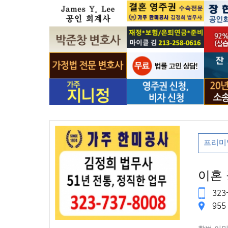
프리미
이혼
323-
955 