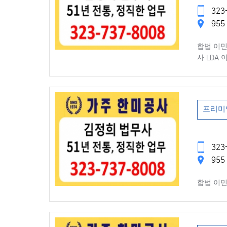
323-
955 
합법 이민
사 LDA
프리미
323-
955 
합법 이민