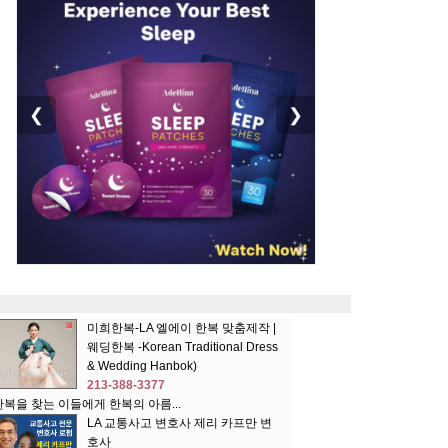
❮
❯
미희한복-LA 엘에이 한복 맞춤제작 |
웨딩한복 -Korean Traditional Dress
& Wedding Hanbok)
213-388-3377
한복을 찾는 이들에게 한복의 아름...
LA 교통사고 변호사 제리 카프만 변
호사