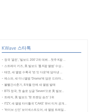
KWave 스타톡
정국 '골든', '빌보드 200' 2위 데뷔…첫주 K팝 ...
스트레이 키즈, 美 빌보드 '톱 K팝 앨범' 수상...
태연, 새 앨범 수록곡 '번 잇 다운'에 담아낸 ...
에스파, 새 미니앨범 'Drama'에 담은 드라마...
볼빨간사춘기, 8개월 만에 새 앨범 발매
BTS 정국, 첫 솔로 싱글 'Seven'으로 美 빌보...
트레저, 美 빌보드 '핫 트렌딩 송즈' 1위
ITZY, 새 앨범 타이틀곡 'CAKE' 뮤비 티저 공개...
'하이브 신인' 보이넥스트도어, 새 앨범 트레일...