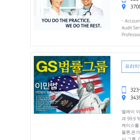
3700
- Account
Audit Ser
Professio
프리미
323-
3435
엘에이 이
과 99.
케이스를 
물론,온가
사 그룹. 