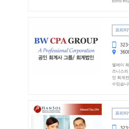
Bond #
프리미
323-
3600
엘에이 회
즈니스의 
인 회계
수있습니
프리미
323-