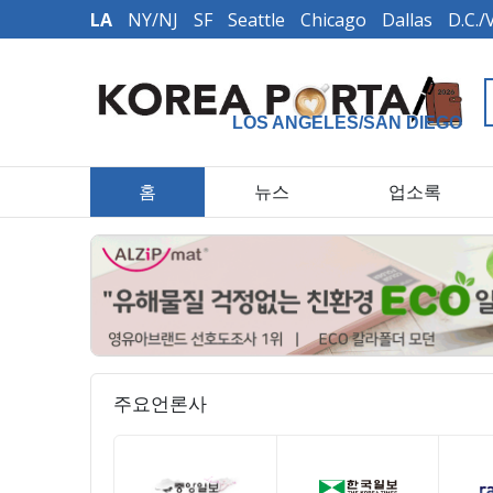
LA
NY/NJ
SF
Seattle
Chicago
Dallas
D.C./
LOS ANGELES/SAN DIEGO
홈
뉴스
업소록
주요언론사