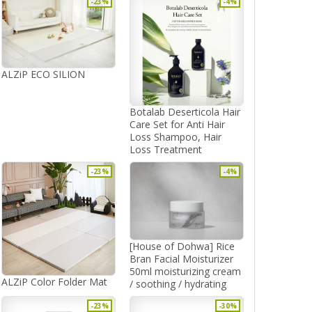
-23%
-4%
ALZiP ECO SILION
Botalab Deserticola Hair
Care Set for Anti Hair
Loss Shampoo, Hair
Loss Treatment
-23%
-4%
[House of Dohwa] Rice
Bran Facial Moisturizer
50ml moisturizing cream
ALZiP Color Folder Mat
/ soothing / hydrating
-23%
-30%