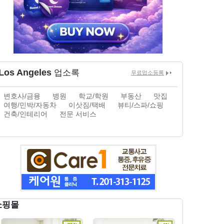
Los Angeles
업소록
무료업소등록
변호사/금융
병원
학교/학원
부동산
맛집
여행/민박/자동차
이삿짐/택배
뷰티/스파/쇼핑
건축/인테리어
전문 서비스
쇼핑몰