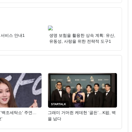
 서비스 안내1
생명 보험을 활용한 상속 계획: 유산,
유동성, 사랑을 위한 전략적 도구1
STARTALK
 '백조세탁소' 주연…
그래미 거머쥔 케데헌 ‘골든’…K팝, 벽
'
을 넘다