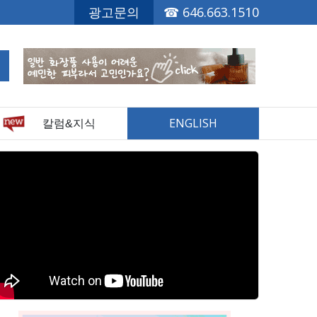
광고문의
☎
646.663.1510
ENGLISH
칼럼&지식