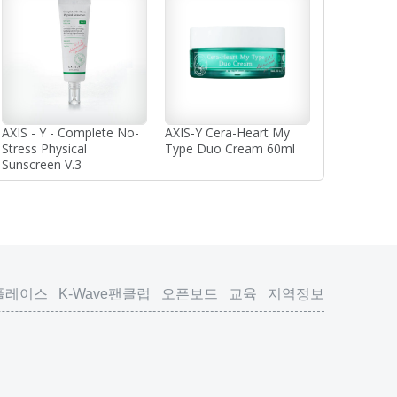
AXIS - Y - Complete No-
AXIS-Y Cera-Heart My
Stress Physical
Type Duo Cream 60ml
Sunscreen V.3
플레이스
K-Wave팬클럽
오픈보드
교육
지역정보