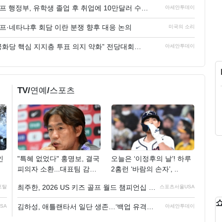
트럼프 행정부, 유학생 졸업 후 취업에 10만달러 수수…
아세안투데이
프·네타냐후 회담 이란 분쟁 향후 대응 논의
미국의 소리
공화당 핵심 지지층 투표 의지 약화” 전당대회…
아세안투데이
TV/연예/스포츠
"특혜 없었다" 홍명보, 결국
오늘은 ‘이정후의 날’! 하루
인
피의자 소환...대표팀 감독
2홈런 ‘바람의 손자’, ..
..
최주한, 2026 US 키즈 골프 월드 챔피언십 남자 7세부 우승
스포츠서울USA
포탈
김하성, 애틀랜타서 일단 생존…‘백업 유격수’ 벗어날..
아세안투데이
SA