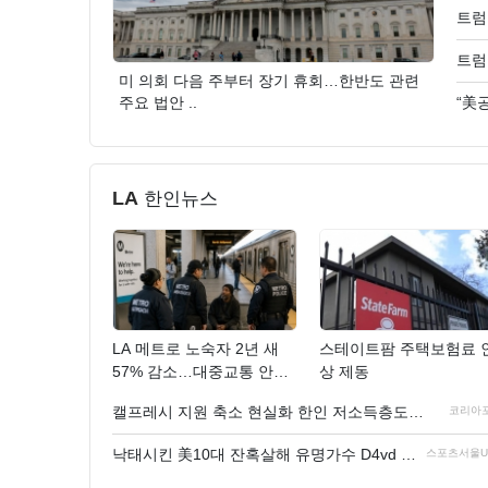
트럼
미 의회 다음 주부터 장기 휴회…한반도 관련
주요 법안 ..
“美
LA
한인뉴스
LA 메트로 노숙자 2년 새
스테이트팜 주택보험료 
57% 감소…대중교통 안전
상 제동
체감 높..
캘프레시 지원 축소 현실화 한인 저소득층도 직격탄, 푸..
코리아
낙태시킨 美10대 잔혹살해 유명가수 D4vd 범행 추가증거 ..
스포츠서울U