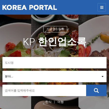
신규업소등록
한인업소록
KP
한식
여행