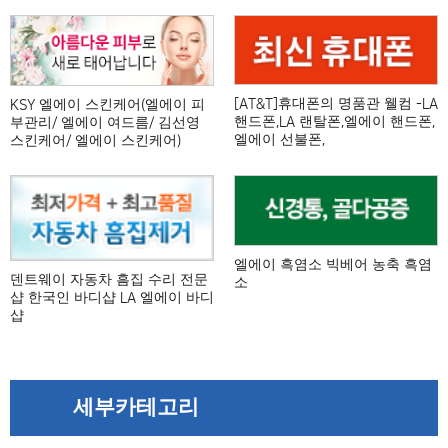
[AT&T]휴대폰의 명품관 웰컴 -LA
KSY 엘에이 스킨케어(엘에이 피
핸드폰,LA 랜탈폰,엘에이 핸드폰,
부관리/ 엘에이 여드름/ 김선영
엘에이 선불폰,
스킨케어/ 엘에이 스킨케어)
엘에이 흑염소 빅베어 농축 흑염
덴트웨이 자동차 흠집 수리 전문
소
샵 한국인 바디샵 LA 엘에이 바디
샵
세부카테고리