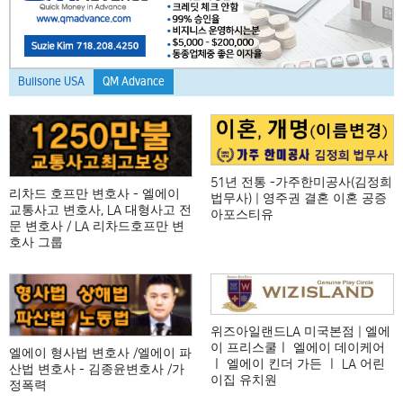
Bullsone USA
QM Advance
51년 전통 -가주한미공사(김정희
리차드 호프만 변호사 - 엘에이
법무사) | 영주권 결혼 이혼 공증
교통사고 변호사, LA 대형사고 전
아포스티유
문 변호사 / LA 리차드호프만 변
호사 그룹
위즈아일랜드LA 미국본점 | 엘에
이 프리스쿨ㅣ 엘에이 데이케어
엘에이 형사법 변호사 /엘에이 파
ㅣ 엘에이 킨더 가든 ㅣ LA 어린
산법 변호사 - 김종윤변호사 /가
이집 유치원
정폭력