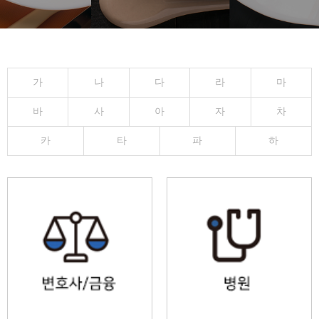
가
나
다
라
마
바
사
아
자
차
카
타
파
하