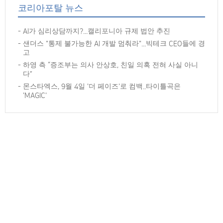
코리아포탈 뉴스
AI가 심리상담까지?...캘리포니아 규제 법안 추진
샌더스 "통제 불가능한 AI 개발 멈춰라"...빅테크 CEO들에 경
고
하영 측 “증조부는 의사 안상호, 친일 의혹 전혀 사실 아니
다”
몬스타엑스, 9월 4일 '더 페이즈'로 컴백..타이틀곡은
'MAGIC'