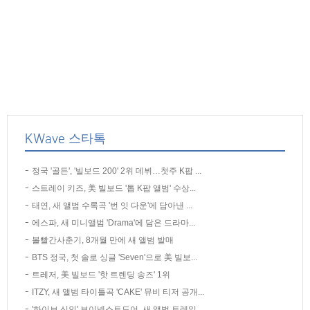
KWave 스타톡
정국 '골든', '빌보드 200' 2위 데뷔…첫주 K팝 ...
스트레이 키즈, 美 빌보드 '톱 K팝 앨범' 수상...
태연, 새 앨범 수록곡 '번 잇 다운'에 담아낸 ...
에스파, 새 미니앨범 'Drama'에 담은 드라마...
볼빨간사춘기, 8개월 만에 새 앨범 발매
BTS 정국, 첫 솔로 싱글 'Seven'으로 美 빌보...
트레저, 美 빌보드 '핫 트렌딩 송즈' 1위
ITZY, 새 앨범 타이틀곡 'CAKE' 뮤비 티저 공개...
'하이브 신인' 보이넥스트도어, 새 앨범 트레일...