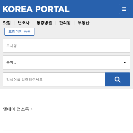
맛집
변호사
통증병원
한의원
부동산
프리미엄 등록
엘에이
업소록
>