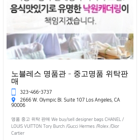
노블레스 명품관 - 중고명품 위탁판
매
323-466-3737
2666 W. Olympic Bl. Suite 107 Los Angeles, CA
90006
명품 중고 위탁 판매 We buy/sell designer bags CHANEL /
LOUIS VUITTON Tory Burch /Gucci Hermes /Rolex /Dior
Cartier