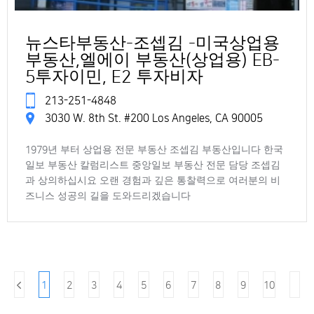
뉴스타부동산-조셉김 -미국상업용
부동산,엘에이 부동산(상업용) EB-
5투자이민, E2 투자비자
213-251-4848
3030 W. 8th St. #200 Los Angeles, CA 90005
1979년 부터 상업용 전문 부동산 조셉김 부동산입니다 한국
일보 부동산 칼럼리스트 중앙일보 부동산 전문 담당 조셉김
과 상의하십시요 오랜 경험과 깊은 통찰력으로 여러분의 비
즈니스 성공의 길을 도와드리겠습니다
1
2
3
4
5
6
7
8
9
10