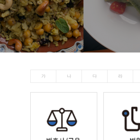
가
나
다
라