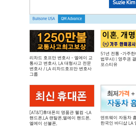
Bullsone USA
QM Advance
51년 전통 -가주
리차드 호프만 변호사 - 엘에이 교
법무사) | 영주권 
통사고 변호사, LA 대형사고 전문
포스티유
변호사 / LA 리차드호프만 변호사
그룹
[AT&T]휴대폰의 명품관 웰컴 -LA
덴트웨이 자동차 
핸드폰,LA 랜탈폰,엘에이 핸드폰,
한국인 바디샵 LA
엘에이 선불폰,