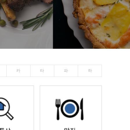
카
타
파
하