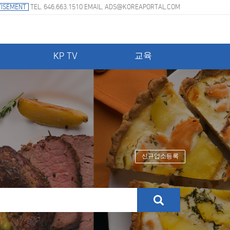
ISEMENT
TEL. 646.663.1510 EMAIL.
ADS@KOREAPORTAL.COM
KP TV
교육
신규업소등록