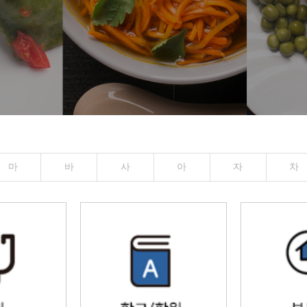
마
바
사
아
자
차