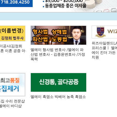
위즈아일랜드LA
한미공사(김정희
프리스쿨ㅣ 엘에
엘에이 형사법 변호사 /엘에이 파
결혼 이혼 공증 아
에이 킨더 가든 
산법 변호사 - 김종윤변호사 /가정
치원
폭력
엘에이 흑염소 빅베어 농축 흑염소
흠집 수리 전문샵
 엘에이 바디샵