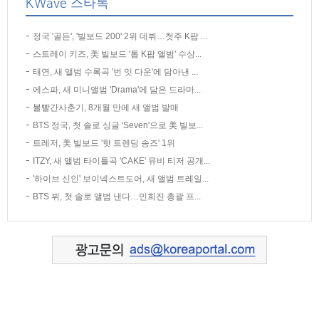
KWave 스타톡
정국 '골든', '빌보드 200' 2위 데뷔…첫주 K팝 ...
스트레이 키즈, 美 빌보드 '톱 K팝 앨범' 수상...
태연, 새 앨범 수록곡 '번 잇 다운'에 담아낸 ...
에스파, 새 미니앨범 'Drama'에 담은 드라마...
볼빨간사춘기, 8개월 만에 새 앨범 발매
BTS 정국, 첫 솔로 싱글 'Seven'으로 美 빌보...
트레저, 美 빌보드 '핫 트렌딩 송즈' 1위
ITZY, 새 앨범 타이틀곡 'CAKE' 뮤비 티저 공개...
'하이브 신인' 보이넥스트도어, 새 앨범 트레일...
BTS 뷔, 첫 솔로 앨범 낸다…민희진 총괄 프...