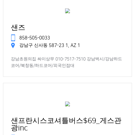
샌즈
858-505-0033
강남구 신사동 587-23 1, AZ 1
강남초원의집 싸이상무 010-7517-7510 강남벅시/강남하드
코어/북창동/하드코어/외국인접대
샌프란시스코셔틀버스$69_게스관
광inc