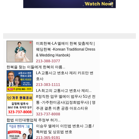
미희한복-LA 엘에이 한복 맞춤제작 |
웨딩한복 -Korean Traditional Dress
& Wedding Hanbok)
213-388-3377
한복을 찾는 이들에게 한복의 아름...
LA 교통사고 변호사 제리 카프만 변
호사
213-383-1111
LA 최고의 교통사고 변호사 제리...
#정직한 업무 엘에이 법무사 51년 전
통 -가주한미공사(김정희법무사) | 영
주권 결혼 이혼 공증 아포스티유
323-737-8008
합법 이민대행업체 주정부 허가...
이승우 엘에이 이민법 변호사 그룹 /
특허법 및 상표법 변호
213-365-9191