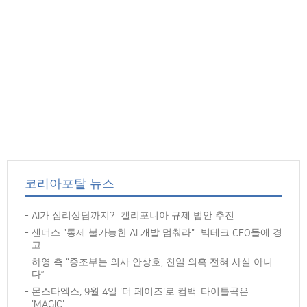
코리아포탈 뉴스
AI가 심리상담까지?...캘리포니아 규제 법안 추진
샌더스 "통제 불가능한 AI 개발 멈춰라"...빅테크 CEO들에 경
고
하영 측 “증조부는 의사 안상호, 친일 의혹 전혀 사실 아니
다”
몬스타엑스, 9월 4일 '더 페이즈'로 컴백..타이틀곡은
'MAGIC'