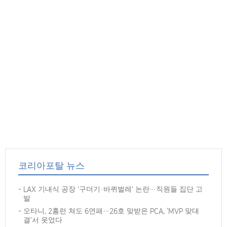
코리아포탈 뉴스
LAX 기내식 공장 '구더기·바퀴벌레' 논란…직원들 집단 고
발
오타니, 2홈런 쳐도 6연패…26호 맞받은 PCA, ‘MVP 맞대
결’서 웃었다