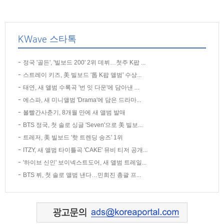
KWave 스타톡
정국 '골든', '빌보드 200' 2위 데뷔…첫주 K팝 ...
스트레이 키즈, 美 빌보드 '톱 K팝 앨범' 수상...
태연, 새 앨범 수록곡 '번 잇 다운'에 담아낸 ...
에스파, 새 미니앨범 'Drama'에 담은 드라마...
볼빨간사춘기, 8개월 만에 새 앨범 발매
BTS 정국, 첫 솔로 싱글 'Seven'으로 美 빌보...
트레저, 美 빌보드 '핫 트렌딩 송즈' 1위
ITZY, 새 앨범 타이틀곡 'CAKE' 뮤비 티저 공개...
'하이브 신인' 보이넥스트도어, 새 앨범 트레일...
BTS 뷔, 첫 솔로 앨범 낸다…민희진 총괄 프...