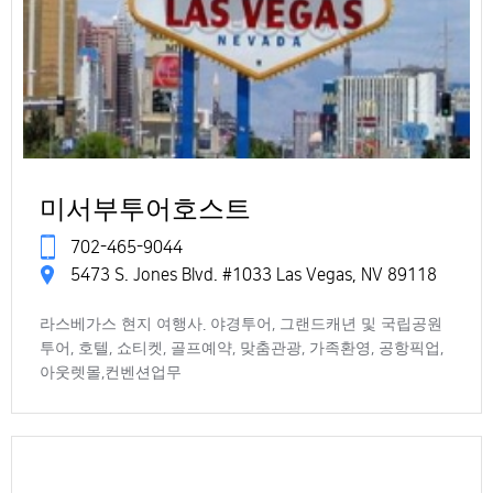
미서부투어호스트
702-465-9044
5473 S. Jones Blvd. #1033 Las Vegas, NV 89118
라스베가스 현지 여행사. 야경투어, 그랜드캐년 및 국립공원
투어, 호텔, 쇼티켓, 골프예약, 맞춤관광, 가족환영, 공항픽업,
아웃렛몰,컨벤션업무