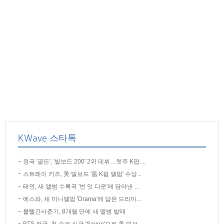
KWave 스타톡
정국 '골든', '빌보드 200' 2위 데뷔…첫주 K팝 ...
스트레이 키즈, 美 빌보드 '톱 K팝 앨범' 수상...
태연, 새 앨범 수록곡 '번 잇 다운'에 담아낸 ...
에스파, 새 미니앨범 'Drama'에 담은 드라마...
볼빨간사춘기, 8개월 만에 새 앨범 발매
BTS 정국, 첫 솔로 싱글 'Seven'으로 美 빌보...