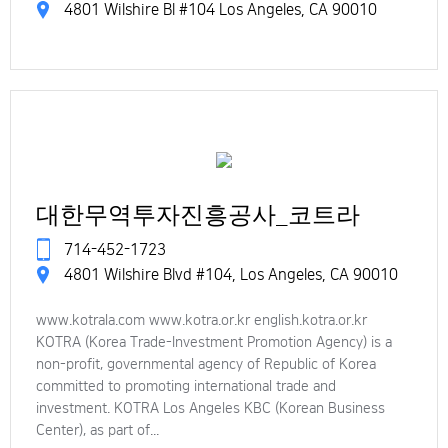
4801 Wilshire Bl #104 Los Angeles, CA 90010
대한무역투자진흥공사_코트라
714-452-1723
4801 Wilshire Blvd #104, Los Angeles, CA 90010
www.kotrala.com www.kotra.or.kr english.kotra.or.kr
KOTRA (Korea Trade-Investment Promotion Agency) is a
non-profit, governmental agency of Republic of Korea
committed to promoting international trade and
investment. KOTRA Los Angeles KBC (Korean Business
Center), as part of...