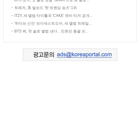
트레저, 美 빌보드 '핫 트렌딩 송즈' 1위
ITZY, 새 앨범 타이틀곡 'CAKE' 뮤비 티저 공개...
'하이브 신인' 보이넥스트도어, 새 앨범 트레일...
BTS 뷔, 첫 솔로 앨범 낸다…민희진 총괄 프...