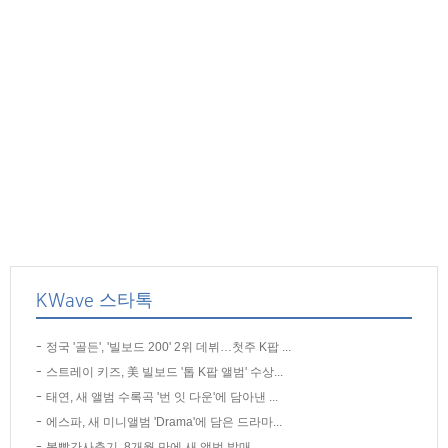
KWave 스타톡
정국 '골든', '빌보드 200' 2위 데뷔…첫주 K팝 ...
스트레이 키즈, 美 빌보드 '톱 K팝 앨범' 수상...
태연, 새 앨범 수록곡 '번 잇 다운'에 담아낸 ...
에스파, 새 미니앨범 'Drama'에 담은 드라마...
볼빨간사춘기, 8개월 만에 새 앨범 발매