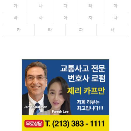
가
나
다
라
마
바
사
아
자
차
카
타
파
하