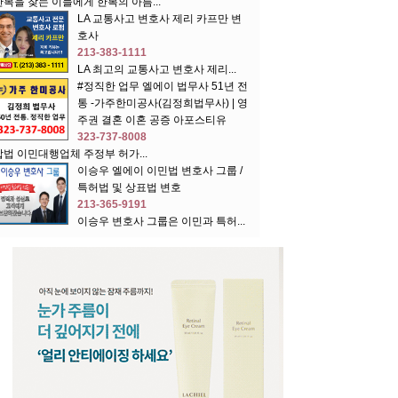
한복을 찾는 이들에게 한복의 아름...
LA 교통사고 변호사 제리 카프만 변
호사
213-383-1111
LA 최고의 교통사고 변호사 제리...
#정직한 업무 엘에이 법무사 51년 전
통 -가주한미공사(김정희법무사) | 영
주권 결혼 이혼 공증 아포스티유
323-737-8008
합법 이민대행업체 주정부 허가...
이승우 엘에이 이민법 변호사 그룹 /
특허법 및 상표법 변호
213-365-9191
이승우 변호사 그룹은 이민과 특허...