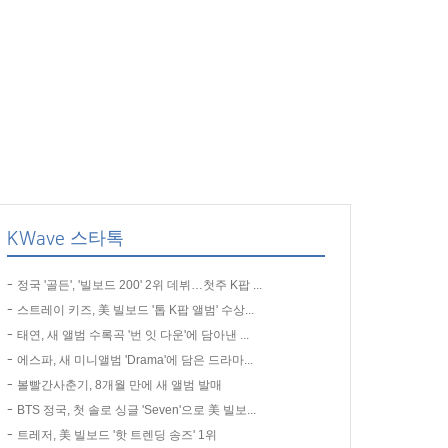
KWave 스타톡
정국 '골든', '빌보드 200' 2위 데뷔…첫주 K팝 ...
스트레이 키즈, 美 빌보드 '톱 K팝 앨범' 수상...
태연, 새 앨범 수록곡 '번 잇 다운'에 담아낸 ...
에스파, 새 미니앨범 'Drama'에 담은 드라마...
볼빨간사춘기, 8개월 만에 새 앨범 발매
BTS 정국, 첫 솔로 싱글 'Seven'으로 美 빌보...
트레저, 美 빌보드 '핫 트렌딩 송즈' 1위