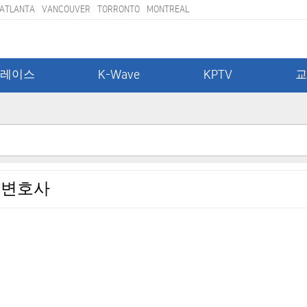
ATLANTA
VANCOUVER
TORRONTO
MONTREAL
레이스
K-Wave
KPTV
 변호사