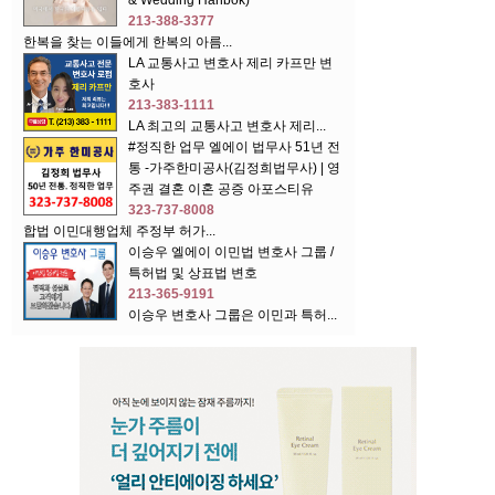
& Wedding Hanbok)
213-388-3377
한복을 찾는 이들에게 한복의 아름...
LA 교통사고 변호사 제리 카프만 변
호사
213-383-1111
LA 최고의 교통사고 변호사 제리...
#정직한 업무 엘에이 법무사 51년 전
통 -가주한미공사(김정희법무사) | 영
주권 결혼 이혼 공증 아포스티유
323-737-8008
합법 이민대행업체 주정부 허가...
이승우 엘에이 이민법 변호사 그룹 /
특허법 및 상표법 변호
213-365-9191
이승우 변호사 그룹은 이민과 특허...