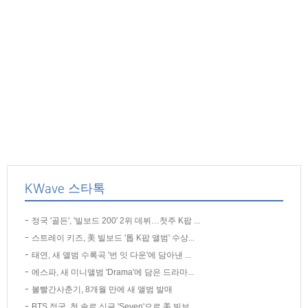
KWave 스타톡
정국 '골든', '빌보드 200' 2위 데뷔…첫주 K팝 ...
스트레이 키즈, 美 빌보드 '톱 K팝 앨범' 수상...
태연, 새 앨범 수록곡 '번 잇 다운'에 담아낸 ...
에스파, 새 미니앨범 'Drama'에 담은 드라마...
볼빨간사춘기, 8개월 만에 새 앨범 발매
BTS 정국, 첫 솔로 싱글 'Seven'으로 美 빌보...