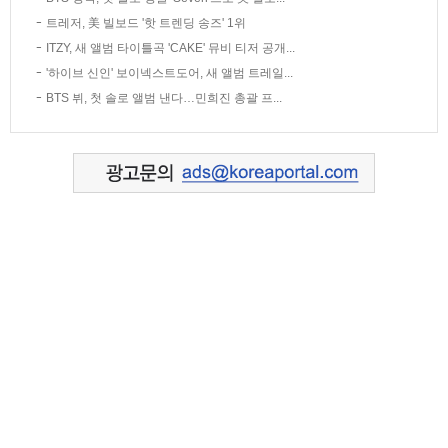
트레저, 美 빌보드 '핫 트렌딩 송즈' 1위
ITZY, 새 앨범 타이틀곡 'CAKE' 뮤비 티저 공개...
'하이브 신인' 보이넥스트도어, 새 앨범 트레일...
BTS 뷔, 첫 솔로 앨범 낸다…민희진 총괄 프...