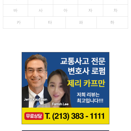
바
사
아
자
차
카
타
파
하