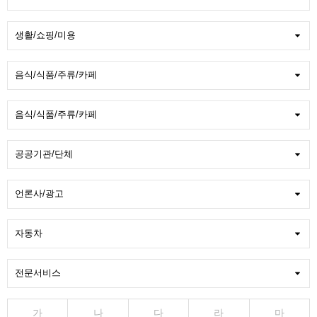
가
나
다
라
마