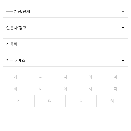
가
나
다
라
마
바
사
아
자
차
카
타
파
하