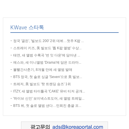
KWave 스타톡
정국 '골든', '빌보드 200' 2위 데뷔…첫주 K팝 ...
스트레이 키즈, 美 빌보드 '톱 K팝 앨범' 수상...
태연, 새 앨범 수록곡 '번 잇 다운'에 담아낸 ...
에스파, 새 미니앨범 'Drama'에 담은 드라마...
볼빨간사춘기, 8개월 만에 새 앨범 발매
BTS 정국, 첫 솔로 싱글 'Seven'으로 美 빌보...
트레저, 美 빌보드 '핫 트렌딩 송즈' 1위
ITZY, 새 앨범 타이틀곡 'CAKE' 뮤비 티저 공개...
'하이브 신인' 보이넥스트도어, 새 앨범 트레일...
BTS 뷔, 첫 솔로 앨범 낸다…민희진 총괄 프...