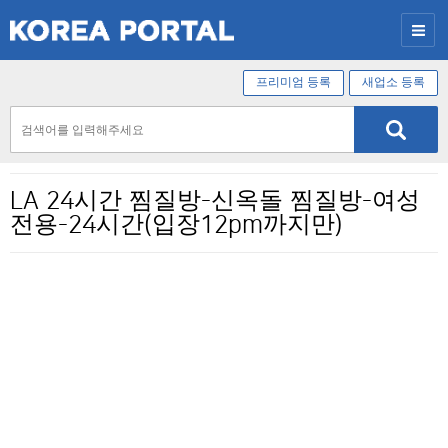
프리미엄 등록
새업소 등록
LA 24시간 찜질방-신옥돌 찜질방-여성
전용-24시간(입장12pm까지만)