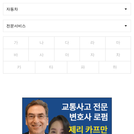
가
나
다
라
마
바
사
아
자
차
카
타
파
하