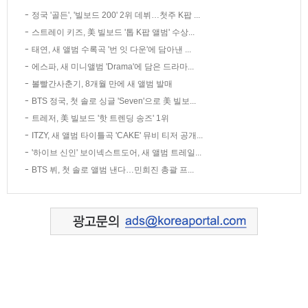
정국 '골든', '빌보드 200' 2위 데뷔…첫주 K팝 ...
스트레이 키즈, 美 빌보드 '톱 K팝 앨범' 수상...
태연, 새 앨범 수록곡 '번 잇 다운'에 담아낸 ...
에스파, 새 미니앨범 'Drama'에 담은 드라마...
볼빨간사춘기, 8개월 만에 새 앨범 발매
BTS 정국, 첫 솔로 싱글 'Seven'으로 美 빌보...
트레저, 美 빌보드 '핫 트렌딩 송즈' 1위
ITZY, 새 앨범 타이틀곡 'CAKE' 뮤비 티저 공개...
'하이브 신인' 보이넥스트도어, 새 앨범 트레일...
BTS 뷔, 첫 솔로 앨범 낸다…민희진 총괄 프...