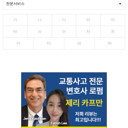
가
나
다
라
마
바
사
아
자
차
카
타
파
하