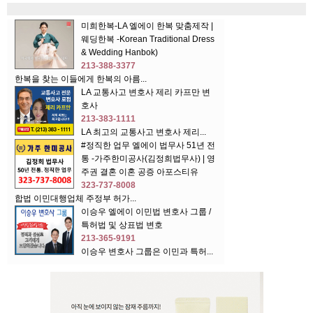
미희한복-LA 엘에이 한복 맞춤제작 |
웨딩한복 -Korean Traditional Dress
& Wedding Hanbok)
213-388-3377
한복을 찾는 이들에게 한복의 아름...
LA 교통사고 변호사 제리 카프만 변
호사
213-383-1111
LA 최고의 교통사고 변호사 제리...
#정직한 업무 엘에이 법무사 51년 전
통 -가주한미공사(김정희법무사) | 영
주권 결혼 이혼 공증 아포스티유
323-737-8008
합법 이민대행업체 주정부 허가...
이승우 엘에이 이민법 변호사 그룹 /
특허법 및 상표법 변호
213-365-9191
이승우 변호사 그룹은 이민과 특허...