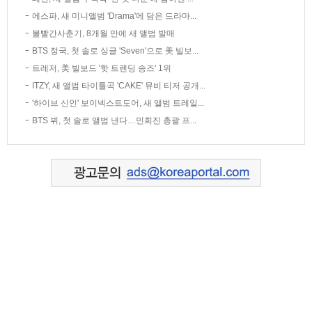
에스파, 새 미니앨범 'Drama'에 담은 드라마...
볼빨간사춘기, 8개월 만에 새 앨범 발매
BTS 정국, 첫 솔로 싱글 'Seven'으로 美 빌보...
트레저, 美 빌보드 '핫 트렌딩 송즈' 1위
ITZY, 새 앨범 타이틀곡 'CAKE' 뮤비 티저 공개...
'하이브 신인' 보이넥스트도어, 새 앨범 트레일...
BTS 뷔, 첫 솔로 앨범 낸다…민희진 총괄 프...