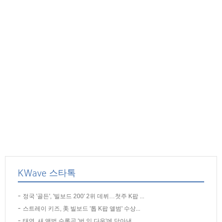
KWave 스타톡
정국 '골든', '빌보드 200' 2위 데뷔…첫주 K팝 ...
스트레이 키즈, 美 빌보드 '톱 K팝 앨범' 수상...
태연, 새 앨범 수록곡 '번 잇 다운'에 담아낸 ...