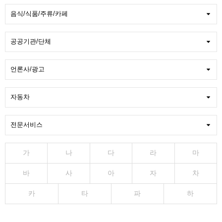
가
나
다
라
마
바
사
아
자
차
카
타
파
하