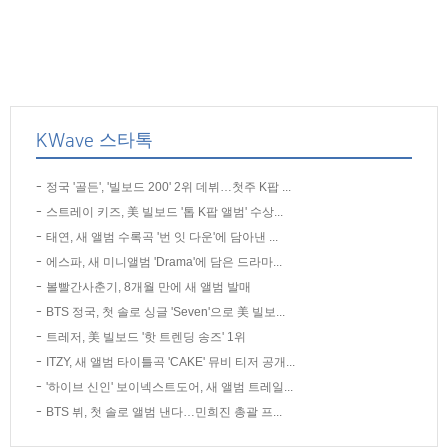
KWave 스타톡
정국 '골든', '빌보드 200' 2위 데뷔…첫주 K팝 ...
스트레이 키즈, 美 빌보드 '톱 K팝 앨범' 수상...
태연, 새 앨범 수록곡 '번 잇 다운'에 담아낸 ...
에스파, 새 미니앨범 'Drama'에 담은 드라마...
볼빨간사춘기, 8개월 만에 새 앨범 발매
BTS 정국, 첫 솔로 싱글 'Seven'으로 美 빌보...
트레저, 美 빌보드 '핫 트렌딩 송즈' 1위
ITZY, 새 앨범 타이틀곡 'CAKE' 뮤비 티저 공개...
'하이브 신인' 보이넥스트도어, 새 앨범 트레일...
BTS 뷔, 첫 솔로 앨범 낸다…민희진 총괄 프...