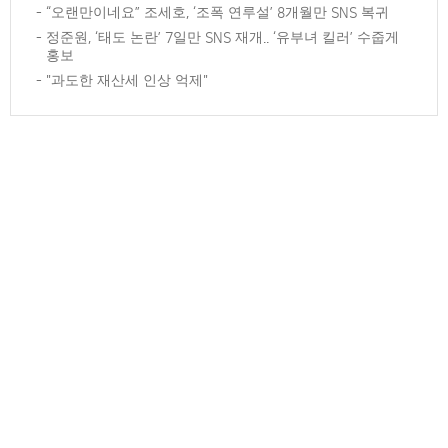
“오랜만이네요” 조세호, ‘조폭 연루설’ 8개월만 SNS 복귀
정준원, ‘태도 논란’ 7일만 SNS 재개.. ‘유부녀 킬러’ 수줍게
홍보
"과도한 재산세 인상 억제"