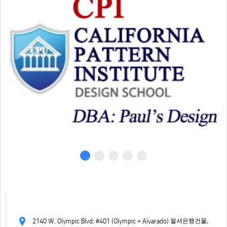
2140 W. Olympic Blvd. #401 (Olympic + Alvarado) 윌셔은행건물,