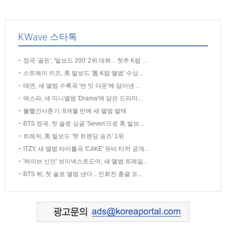
KWave 스타톡
정국 '골든', '빌보드 200' 2위 데뷔…첫주 K팝 ...
스트레이 키즈, 美 빌보드 '톱 K팝 앨범' 수상...
태연, 새 앨범 수록곡 '번 잇 다운'에 담아낸 ...
에스파, 새 미니앨범 'Drama'에 담은 드라마...
볼빨간사춘기, 8개월 만에 새 앨범 발매
BTS 정국, 첫 솔로 싱글 'Seven'으로 美 빌보...
트레저, 美 빌보드 '핫 트렌딩 송즈' 1위
ITZY, 새 앨범 타이틀곡 'CAKE' 뮤비 티저 공개...
'하이브 신인' 보이넥스트도어, 새 앨범 트레일...
BTS 뷔, 첫 솔로 앨범 낸다…민희진 총괄 프...