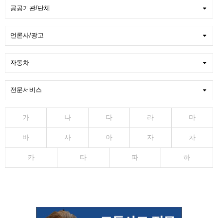
가
나
다
라
마
바
사
아
자
차
카
타
파
하