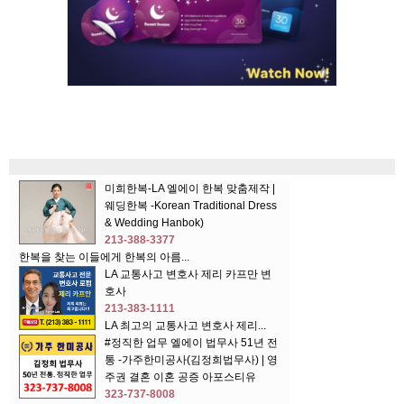
미희한복-LA 엘에이 한복 맞춤제작 |
웨딩한복 -Korean Traditional Dress
& Wedding Hanbok)
213-388-3377
한복을 찾는 이들에게 한복의 아름...
LA 교통사고 변호사 제리 카프만 변
호사
213-383-1111
LA 최고의 교통사고 변호사 제리...
#정직한 업무 엘에이 법무사 51년 전
통 -가주한미공사(김정희법무사) | 영
주권 결혼 이혼 공증 아포스티유
323-737-8008