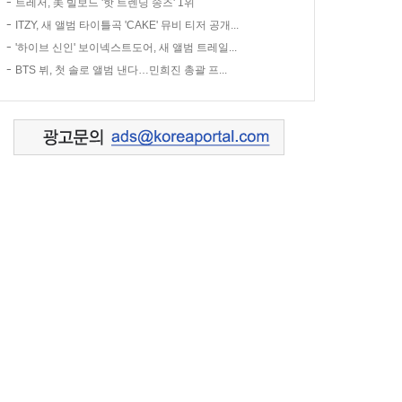
트레저, 美 빌보드 '핫 트렌딩 송즈' 1위
ITZY, 새 앨범 타이틀곡 'CAKE' 뮤비 티저 공개...
'하이브 신인' 보이넥스트도어, 새 앨범 트레일...
BTS 뷔, 첫 솔로 앨범 낸다…민희진 총괄 프...