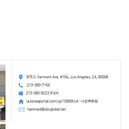
975 S. Vermont Ave. #104,, Los Angeles, CA, 90006
213-380-7155
213-380-9223 (FAX)
la.koreaportal.com/yp/10959-LA- 나성백화점
hanmied@sbcglobal.net