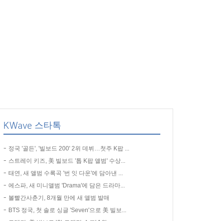
KWave 스타톡
정국 '골든', '빌보드 200' 2위 데뷔…첫주 K팝 ...
스트레이 키즈, 美 빌보드 '톱 K팝 앨범' 수상...
태연, 새 앨범 수록곡 '번 잇 다운'에 담아낸 ...
에스파, 새 미니앨범 'Drama'에 담은 드라마...
볼빨간사춘기, 8개월 만에 새 앨범 발매
BTS 정국, 첫 솔로 싱글 'Seven'으로 美 빌보...