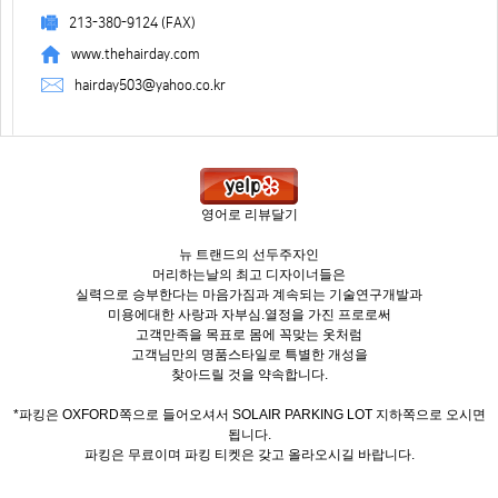
213-380-9124 (FAX)
www.thehairday.com
hairday503@yahoo.co.kr
영어로 리뷰달기
뉴 트랜드의 선두주자인
머리하는날의 최고 디자이너들은
실력으로 승부한다는 마음가짐과 계속되는 기술연구개발과
미용에대한 사랑과 자부심.열정을 가진 프로로써
고객만족을 목표로 몸에 꼭맞는 옷처럼
고객님만의 명품스타일로 특별한 개성을
찾아드릴 것을 약속합니다.
*파킹은 OXFORD쪽으로 들어오셔서 SOLAIR PARKING LOT 지하쪽으로 오시면
됩니다.
파킹은 무료이며 파킹 티켓은 갖고 올라오시길 바랍니다.