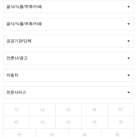
가
나
다
라
마
바
사
아
자
차
카
타
파
하