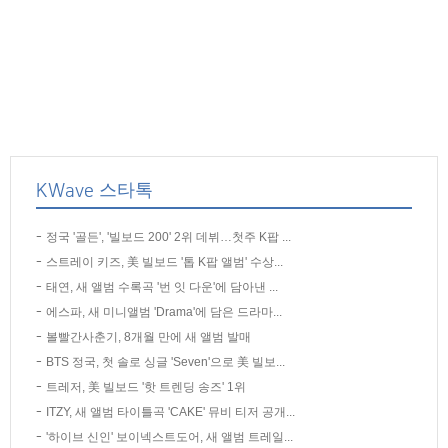
KWave 스타톡
정국 '골든', '빌보드 200' 2위 데뷔…첫주 K팝 ...
스트레이 키즈, 美 빌보드 '톱 K팝 앨범' 수상...
태연, 새 앨범 수록곡 '번 잇 다운'에 담아낸 ...
에스파, 새 미니앨범 'Drama'에 담은 드라마...
볼빨간사춘기, 8개월 만에 새 앨범 발매
BTS 정국, 첫 솔로 싱글 'Seven'으로 美 빌보...
트레저, 美 빌보드 '핫 트렌딩 송즈' 1위
ITZY, 새 앨범 타이틀곡 'CAKE' 뮤비 티저 공개...
'하이브 신인' 보이넥스트도어, 새 앨범 트레일...