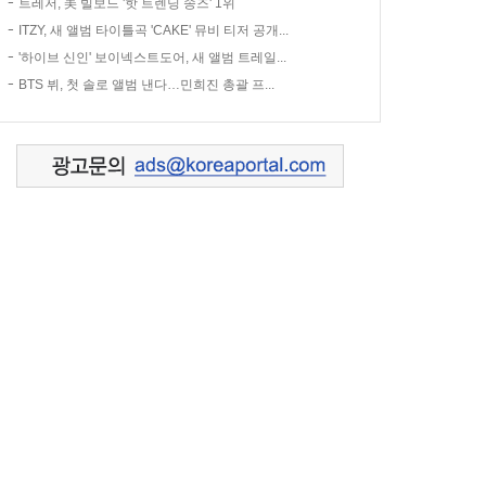
트레저, 美 빌보드 '핫 트렌딩 송즈' 1위
ITZY, 새 앨범 타이틀곡 'CAKE' 뮤비 티저 공개...
'하이브 신인' 보이넥스트도어, 새 앨범 트레일...
BTS 뷔, 첫 솔로 앨범 낸다…민희진 총괄 프...