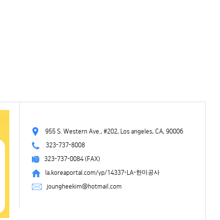
955 S. Western Ave., #202, Los angeles, CA, 90006
323-737-8008
323-737-0084 (FAX)
la.koreaportal.com/yp/14337-LA-한미공사
joungheekim@hotmail.com