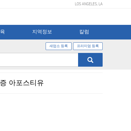
LOS ANGELES, LA
교육
지역정보
칼럼
새업소 등록
프리미엄 등록
공증 아포스티유