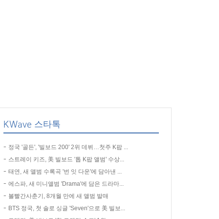
KWave 스타톡
정국 '골든', '빌보드 200' 2위 데뷔…첫주 K팝 ...
스트레이 키즈, 美 빌보드 '톱 K팝 앨범' 수상...
태연, 새 앨범 수록곡 '번 잇 다운'에 담아낸 ...
에스파, 새 미니앨범 'Drama'에 담은 드라마...
볼빨간사춘기, 8개월 만에 새 앨범 발매
BTS 정국, 첫 솔로 싱글 'Seven'으로 美 빌보...